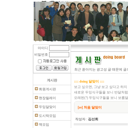
아이디
비밀번호
최근 쏟아지는 광고성 글 때문에 글쓰
게시판
:::: doing 달맞이 ::::
보고 싶으면, 그냥 보고 싶다고 하지
회원게시판
새로운 두잉식구들을 보니 반달처럼
오래된(?) 두잉식구들을 보니 보름
현장릴레이
두잉달맞이
[re] 처음 달맞이
도시락모임
작성자 :
김선희
책모임