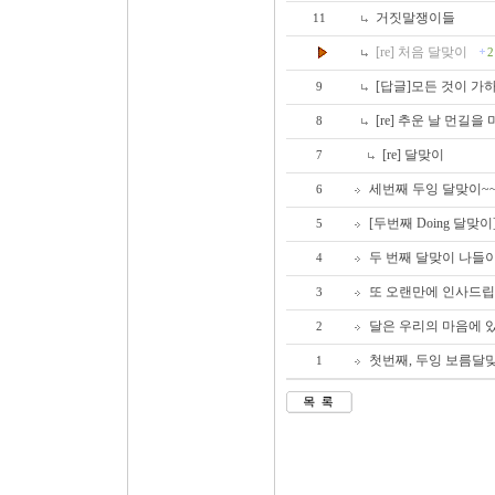
거짓말쟁이들
11
[re] 처음 달맞이
2
[답글]모든 것이 가
9
[re] 추운 날 먼길
8
[re] 달맞이
7
세번째 두잉 달맞이~
6
[두번째 Doing 달맞이
5
두 번째 달맞이 나들
4
또 오랜만에 인사드립
3
달은 우리의 마음에 있
2
첫번째, 두잉 보름달맞
1