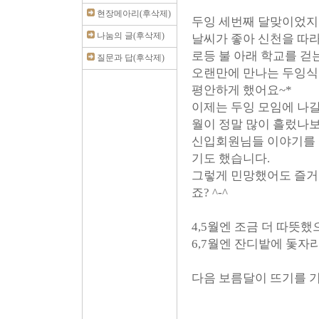
현장메아리(후삭제)
두잉 세번째 달맞이었지
나눔의 글(후삭제)
날씨가 좋아 신천을 따라
로등 불 아래 학교를 걷
질문과 답(후삭제)
오랜만에 만나는 두잉식
평안하게 했어요~*
이제는 두잉 모임에 나갈
월이 정말 많이 흘렀나보
신입회원님들 이야기를 
기도 했습니다.
그렇게 민망했어도 즐거운
죠? ^-^
4,5월엔 조금 더 따뜻
6,7월엔 잔디밭에 돛자
다음 보름달이 뜨기를 기다