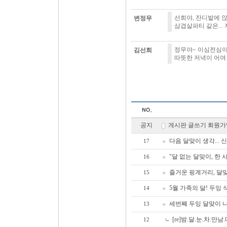
선희야, 잔디밭에 앉
변정무
삼겹살파티 같은...
정무야~ 이심전심이
김선희
따뜻한 저녁이 어여 
공지
게시판 글쓰기 회원가
다음 달맞이 생각... 신
17
"달 없는 달맞이, 한 
16
즐거운 핑계거리, 달맞
15
5월 가족의 달! 두잉
14
세번째 두잉 달맞이 
13
[re]밤.달.눈.차.만남
12