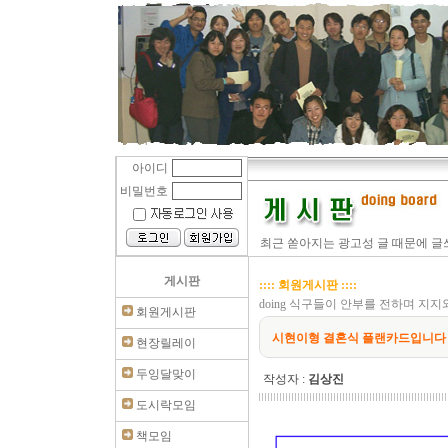
아이디
비밀번호
최근 쏟아지는 광고성 글 때문에 글쓰
게시판
:::: 회원게시판 ::::
doing 식구들이 안부를 전하며 지
회원게시판
시현이형 결혼식 플랜카드입니다
현장릴레이
두잉달맞이
작성자 :
김상진
도시락모임
책모임