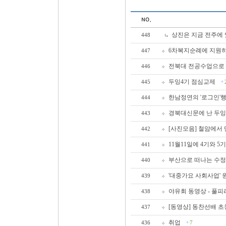
상진은 지금 전주에
448
6차복지순례에 지원
447
전북대 전공수업으로
446
두잉4기 점심교제
445
한남정연의 '로그인'
444
경북대신문에 난 두잉
443
[사진모음] 철암에서
442
11월11일에 4기와 5
441
부산으로 떠나는 수
440
'대중가요 사회사업'
439
야유회 동영상 - 풀
438
[동영상] 동찬선배 초
437
취업
436
7