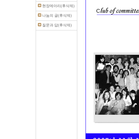
현장메아리(후삭제)
나눔의 글(후삭제)
질문과 답(후삭제)