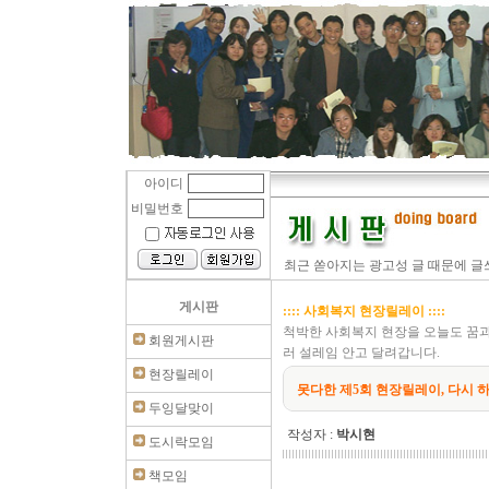
아이디
비밀번호
최근 쏟아지는 광고성 글 때문에 글쓰
게시판
:::: 사회복지 현장릴레이 ::::
척박한 사회복지 현장을 오늘도 꿈
회원게시판
러 설레임 안고 달려갑니다.
현장릴레이
못다한 제5회 현장릴레이, 다시 하
두잉달맞이
작성자 :
박시현
도시락모임
책모임