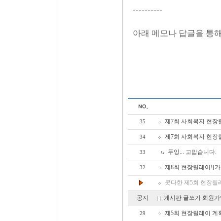
----------
아래 메모나 답글을 통해
제7회 사회복지 현장
35
제7회 사회복지 현장릴
34
두잉... 고맙습니다.
33
제8회 현장릴레이![가안
32
못다한 제5회 현장릴레
공지
게시판 글쓰기 회원가
제5회 현장릴레이 계획
29