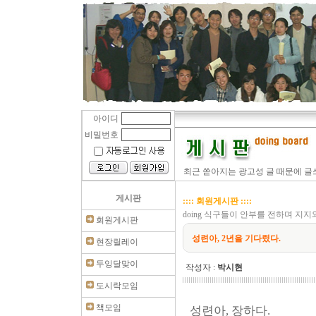
아이디
비밀번호
최근 쏟아지는 광고성 글 때문에 글쓰
게시판
:::: 회원게시판 ::::
doing 식구들이 안부를 전하며 지
회원게시판
성련아, 2년을 기다렸다.
현장릴레이
두잉달맞이
작성자 :
박시현
도시락모임
책모임
성련아, 장하다.