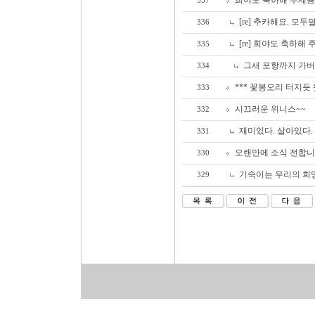
희야도 축하해 주세용.
337
[re] 추카해요. 모두덜
336
[re] 희야도 축하해 
335
그새 포항까지 가버
334
*** 꽃봉오리 터지듯 
333
시끄러운 위니스~~
332
재미있다. 살아있다.
331
오랜만에 소식 전합니다
330
기숙이는 우리의 희
329