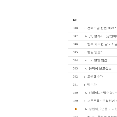
전체모임 한번 해야죠
348
[re] 볼거리...(공연
347
행복 가득한 날 되시길.
346
별일 없죠?
345
[re] 별일 많죠..
344
용덕옹 보고싶소
343
고생했수다
342
백수가
341
선희야... <백수답가
340
모두주목~!!! 성련이 
339
성련아, 2년을 기다렸