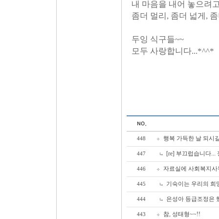
내 마음을 내어 놓으려고
좀더 멀리, 좀더 넓게, 좀더
두잉 식구들~~
모두 사랑합니다...*^^*
행복 가득한 날 되시길.
448
[re] 부끄럽습니다..
447
자료실에 사회복지사
446
기숙이는 우리의 희
445
은성아 등급조정은 했
444
참, 성태형~~!!
443