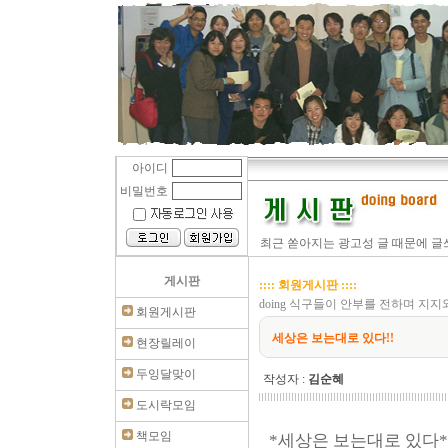
아이디
비밀번호
최근 쏟아지는 광고성 글 때문에 글쓰
게시판
:::: 회원게시판 ::::
doing 식구들이 안부를 전하며 지
회원게시판
세상은 보는대로 있다!!
현장릴레이
두잉달맞이
작성자 :
김순혜
도시락모임
책모임
*세상은 보는대로 있다*